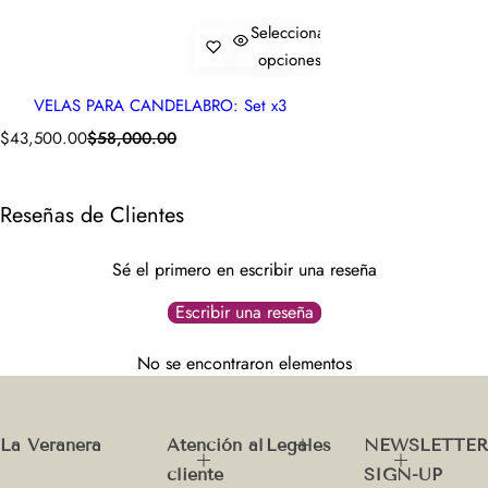
Seleccionar
opciones
VELAS PARA CANDELABRO: Set x3
P
P
$43,500.00
$58,000.00
r
r
e
e
c
c
Reseñas de Clientes
i
i
o
o
Sé el primero en escribir una reseña
d
h
e
a
Escribir una reseña
O
b
f
i
No se encontraron elementos
e
t
r
u
t
a
La Veranera
Atención al
Legales
NEWSLETTER
a
l
cliente
SIGN-UP