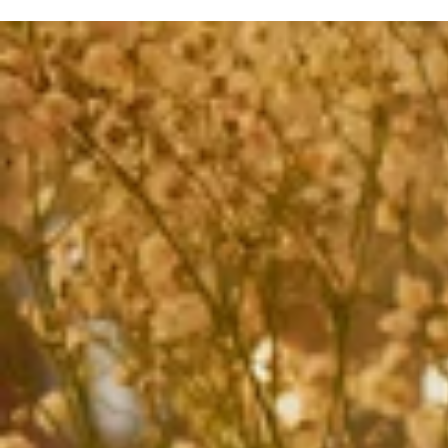
¡Últim
as
unidad
es!
MATC
H
BOX:
Fiesta
VELAS
PARA
CAND
ELABR
O: Set
x3