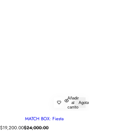
Añadir
al
Agotado
carrito
MATCH BOX: Fiesta
P
P
$19,200.00
$24,000.00
r
r