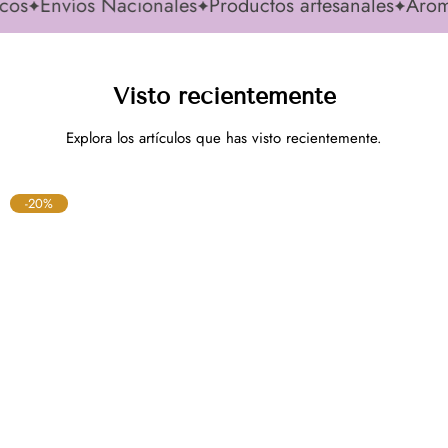
os
Envíos Nacionales
Productos artesanales
Aromas
Visto recientemente
Explora los artículos que has visto recientemente.
-20%