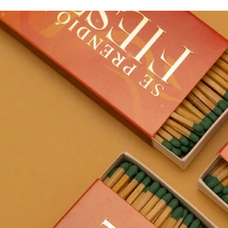
¡Últim
as
unidad
es!
MATC
H
BOX:
Fiesta
VELAS
PARA
CAND
ELABR
O: Set
x3